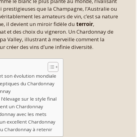
omme le blanc le plus planté au monde, rivalisant
si prestigieuses que la Champagne, l’Australie ou
véritablement les amateurs de vin, c’est sa nature
 il devient un miroir fidèle du
terroir
,
at et des choix du vigneron. Un Chardonnay de
apa Valley, illustrant à merveille comment la
r créer des vins d’une infinie diversité.
et son évolution mondiale
leptiques du Chardonnay
onnay
 l’élevage sur le style final
ment un Chardonnay
donnay avec les mets
r un excellent Chardonnay
 du Chardonnay à retenir