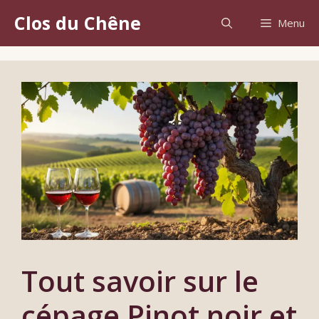
Aller
Clos du Chêne
Menu
au
contenu
Tout savoir sur le
cépage Pinot noir et