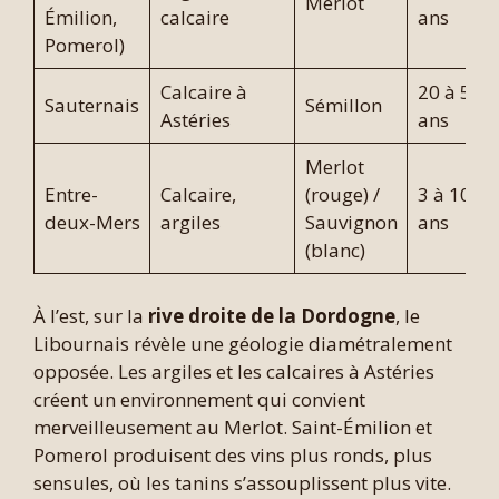
Merlot
Émilion,
calcaire
ans
Pomerol)
Calcaire à
20 à 50+
Sauternais
Sémillon
Astéries
ans
Merlot
Entre-
Calcaire,
(rouge) /
3 à 10
deux-Mers
argiles
Sauvignon
ans
(blanc)
À l’est, sur la
rive droite de la Dordogne
, le
Libournais révèle une géologie diamétralement
opposée. Les argiles et les calcaires à Astéries
créent un environnement qui convient
merveilleusement au Merlot. Saint-Émilion et
Pomerol produisent des vins plus ronds, plus
sensules, où les tanins s’assouplissent plus vite.