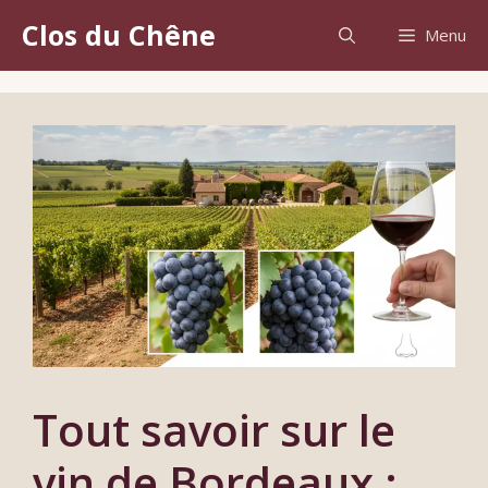
Aller
Clos du Chêne
Menu
au
contenu
Tout savoir sur le
vin de Bordeaux :