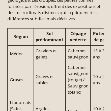
géologique. Les croupes, ces petites collines
formées par l’érosion, offrent des expositions et
des microclimats distincts qui expliquent des
différences subtiles mais décisives.
Sol
Cépage
Potentie
Région
prédominant
vedette
de gard
Graviers et
Cabernet
15 à 30+
Médoc
galets
sauvignon
ans
Cabernet
sauvignon
Graves et
10 à 20
Graves
(rouge) /
sables
ans
Sauvignon
(blanc)
Libournais
(Saint-
Argilo-
10 à 25